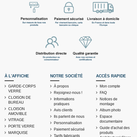
À L'AFFICHE
NOTRE SOCIÉTÉ
ACCÈS RAPIDE
GARDE-CORPS
À propos
Mon compte
VERRE
Rejoignez-nous !
FAQ
CLOISON DE
Informations
Notices de
BUREAU
pratiques
montage
CLOISON
Avis clients
Album photo
AMOVIBLE
Ils parlent de nous
Espace
VITRAGE
documentaire
Personnalisation
PORTE VERRE
Guide d'achat des
Paiement sécurisé
MARQUISE
produits
Tarifs fabricants