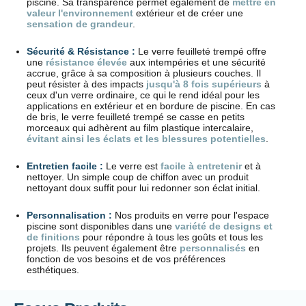
piscine. Sa transparence permet également de
mettre en
valeur l'environnement
extérieur et de créer une
sensation de grandeur
.
Sécurité & Résistance :
Le verre feuilleté trempé offre
une
résistance élevée
aux intempéries et une sécurité
accrue, grâce à sa composition à plusieurs couches. Il
peut résister à des impacts
jusqu'à 8 fois supérieurs
à
ceux d'un verre ordinaire, ce qui le rend idéal pour les
applications en extérieur et en bordure de piscine. En cas
de bris, le verre feuilleté trempé se casse en petits
morceaux qui adhèrent au film plastique intercalaire,
évitant ainsi les éclats et les blessures potentielles
.
Entretien facile :
Le verre est
facile à entretenir
et à
nettoyer. Un simple coup de chiffon avec un produit
nettoyant doux suffit pour lui redonner son éclat initial.
Personnalisation :
Nos produits en verre pour l'espace
piscine sont disponibles dans une
variété de designs et
de finitions
pour répondre à tous les goûts et tous les
projets. Ils peuvent également être
personnalisés
en
fonction de vos besoins et de vos préférences
esthétiques.