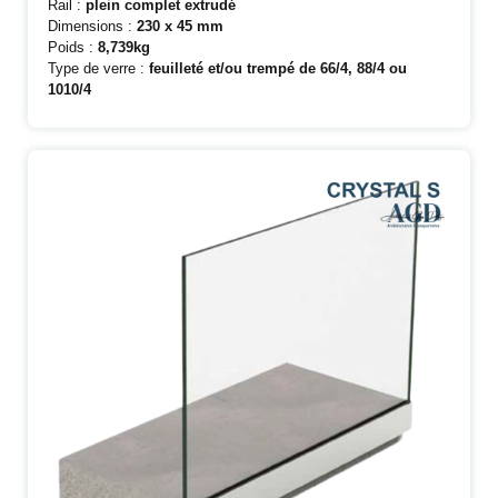
Rail :
plein complet extrudé
Dimensions :
230 x 45 mm
Poids :
8,739kg
Type de verre :
feuilleté et/ou trempé de 66/4, 88/4 ou
1010/4