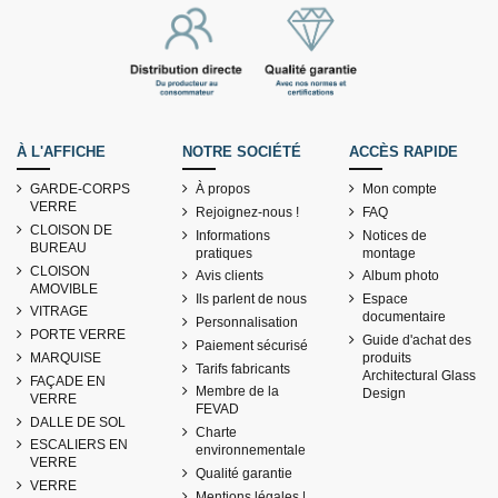
À L'AFFICHE
NOTRE SOCIÉTÉ
ACCÈS RAPIDE
GARDE-CORPS
À propos
Mon compte
VERRE
Rejoignez-nous !
FAQ
CLOISON DE
Informations
Notices de
BUREAU
pratiques
montage
CLOISON
Avis clients
Album photo
AMOVIBLE
Ils parlent de nous
Espace
VITRAGE
documentaire
Personnalisation
PORTE VERRE
Guide d'achat des
Paiement sécurisé
MARQUISE
produits
Tarifs fabricants
Architectural Glass
FAÇADE EN
Membre de la
Design
VERRE
FEVAD
DALLE DE SOL
Charte
ESCALIERS EN
environnementale
VERRE
Qualité garantie
VERRE
Mentions légales |