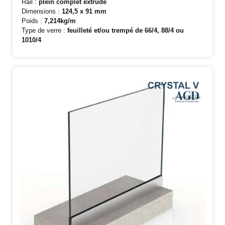
Rail :
plein complet extrudé
Dimensions :
124,5 x 91 mm
Poids :
7,214kg/m
Type de verre :
feuilleté et/ou trempé de 66/4, 88/4 ou
1010/4