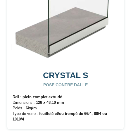
CRYSTAL S
POSE CONTRE DALLE
Rail :
plein complet extrudé
Dimensions :
128 x 48,10 mm
Poids :
6kg/m
Type de verre :
feuilleté et/ou trempé de 66/4, 88/4 ou
1010/4