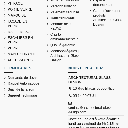
Ils parlent de nous
Espace
VITRAGE
documentaire
Personnalisation
PORTE VERRE
Guide d'achat des
Paiement sécurisé
MARQUISE
produits
Tarifs fabricants
Architectural Glass
FAÇADE EN
Membre de la
Design
VERRE
FEVAD
DALLE DE SOL
Charte
ESCALIERS EN
environnementale
VERRE
Qualité garantie
VERRE
Mentions légales |
MAIN COURANTE
Architectural Glass
ACCESSOIRES
Design
FORMULAIRES
NOUS CONTACTER
Demande de devis
ARCHITECTURAL GLASS
DESIGN
Rappel Automatique
10 Rue Blacas 06000 Nice
Suivi de livraison
Support Technique
05 64 60 07 31
contact@architectural-glass-
design.com
Notre équipe est à votre écoute du
lundi au vendredi de 9h à 12h et