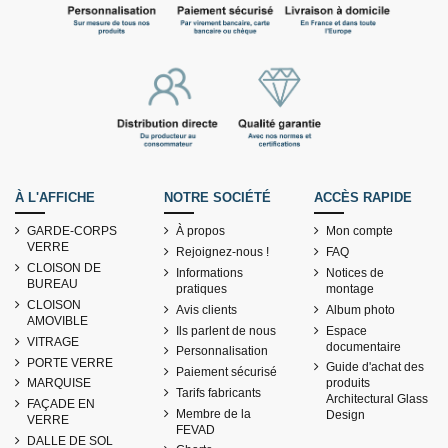
À L'AFFICHE
NOTRE SOCIÉTÉ
ACCÈS RAPIDE
GARDE-CORPS
À propos
Mon compte
VERRE
Rejoignez-nous !
FAQ
CLOISON DE
Informations
Notices de
BUREAU
pratiques
montage
CLOISON
Avis clients
Album photo
AMOVIBLE
Ils parlent de nous
Espace
VITRAGE
documentaire
Personnalisation
PORTE VERRE
Guide d'achat des
Paiement sécurisé
MARQUISE
produits
Tarifs fabricants
Architectural Glass
FAÇADE EN
Membre de la
Design
VERRE
FEVAD
DALLE DE SOL