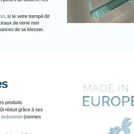
ion
, si le verre trempé dit
orceaux de verre non
hances de se blesser.
es
es produits
t réduit grâce à ses
industriel
(normes